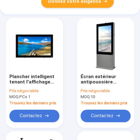
Donnez votre exigence
Plancher intelligent
Écran extérieur
tenant l'affichage
antipoussière
d'affichage à cristaux
imperméable de la
Prix:
négociable
Prix:
négociable
liquides de publicité
publicité de
MOQ:
PCs 1
MOQ:
10
extérieure 75 pouces
l'affichage à cristaux
liquides IP65 55
Trouvez les derniers prix
Trouvez les derniers prix
pouces
Contactez
Contactez