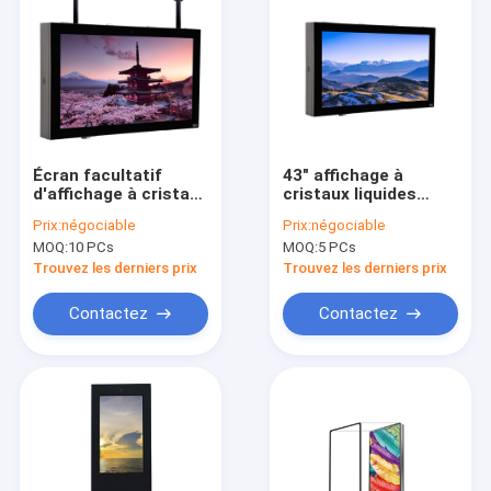
Écran facultatif
43" affichage à
d'affichage à cristaux
cristaux liquides
liquides de contact
extérieur annonçant
Prix:
négociable
Prix:
négociable
pour annoncer 86
l'affichage, réponse
MOQ:
10 PCs
MOQ:
5 PCs
pouces extérieur
extérieure du
fixés au mur
Signage 6ms
Trouvez les derniers prix
Trouvez les derniers prix
d'affichage à cristaux
liquides Digital d'OEM
Contactez
Contactez
Aperçu
Produits
A propos de nous