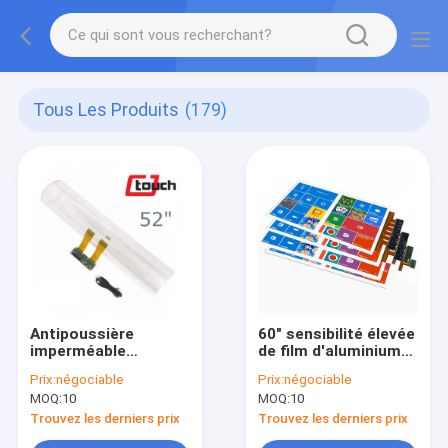
Tous Les Produits
(179)
Antipoussière
60" sensibilité élevée
imperméable
de film d'aluminium
transparent de film
de contact
Prix:
négociable
Prix:
négociable
multi nano de
capacitive avec Sis
MOQ:
10
MOQ:
10
contact de 52
Controller
pouces
Trouvez les derniers prix
Trouvez les derniers prix