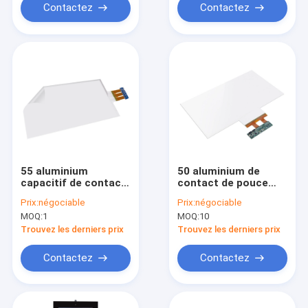
Contactez
Contactez
55 aluminium
50 aluminium de
capacitif de contact
contact de pouce
de pouce PCAP, film
PCAP, 20 points de
Prix:
négociable
Prix:
négociable
d'aluminium d'écran
film d'écran tactile
MOQ:
1
MOQ:
10
tactile d'affichage à
transparent
cristaux liquides
Trouvez les derniers prix
Trouvez les derniers prix
Contactez
Contactez