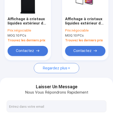
Visite d'usine
Contrôle de la qualité
Affichage à cristaux
Affichage à cristaux
liquides extérieur de
liquides extérieur de
Contact
43 pouces
86 pouces
Prix:
négociable
Prix:
négociable
annonçant le
annonçant le
MOQ:
10 PCs
MOQ:
10 PCs
système intelligent
système futé
nouvelles
industriel
d'interconnexion de
Trouvez les derniers prix
Trouvez les derniers prix
d'approbation de
l'affichage IP55 IP65
FCC d'affichage
Tous les cas
Contactez
Contactez
Regardez plus
Moniteur de contact de PCAP
Moniteur infrarouge de contact
Laisser Un Message
Nous Vous Répondrons Rapidement
PC de contact d'AIO
Écran tactile de PCAP