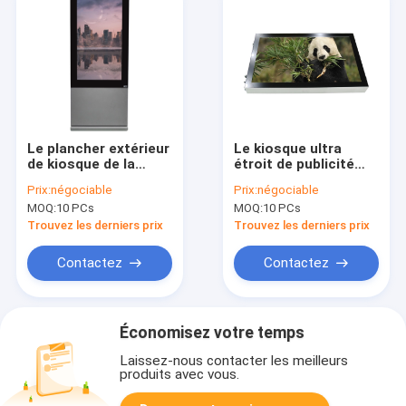
Le plancher extérieur
Le kiosque ultra
de kiosque de la
étroit de publicité
publicité d'écran
extérieure de vue 55
Prix:
négociable
Prix:
négociable
d'affichage à cristaux
pouces absorbent
MOQ:
10 PCs
MOQ:
10 PCs
liquides de 65 pouces
rapidement la
tenant IP65
chaleur
Trouvez les derniers prix
Trouvez les derniers prix
imperméabilisent
Contactez
Contactez
Économisez votre temps
Laissez-nous contacter les meilleurs
produits avec vous.