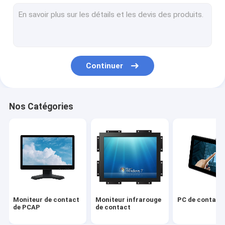
Écran tactile infrarouge
Écrans de visualisation industriels
Moniteur de contact de SCIE
Continuer
Aluminium de contact de PCAP
Affichage à cristaux liquides extérieur annonçant l'affichage
Nos Catégories
Panneau de enseignement d'écran tactile
Panneau de TFT LCD
Écran tactile d'onde acoustique extérieure
Écran tactile résistif
Moniteur de contact
Moniteur infrarouge
PC de contact 
Moniteur incurvé d'écran tactile
de PCAP
de contact