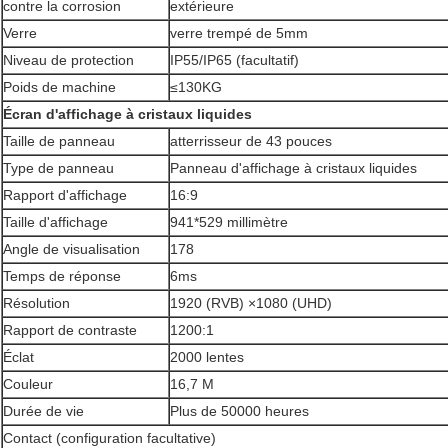
contre la corrosion
extérieure
Verre
verre trempé de 5mm
Niveau de protection
IP55/IP65 (facultatif)
Poids de machine
≤130KG
Écran d'affichage à cristaux liquides
Taille de panneau
atterrisseur de 43 pouces
Type de panneau
Panneau d'affichage à cristaux liquides
Rapport d'affichage
16:9
Taille d'affichage
941*529 millimètre
Angle de visualisation
178
Temps de réponse
6ms
Résolution
1920 (RVB) ×1080 (UHD)
Rapport de contraste
1200:1
Éclat
2000 lentes
Couleur
16,7 M
Durée de vie
Plus de 50000 heures
Contact (configuration facultative)