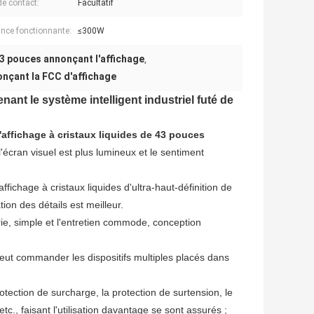
de contact:
Facultatif
nce fonctionnante:
≤300W
43 pouces annonçant l'affichage
,
onçant la FCC d'affichage
nant le système intelligent industriel futé de
d'affichage à cristaux liquides de 43 pouces
, l'écran visuel est plus lumineux et le sentiment
affichage à cristaux liquides d'ultra-haut-définition de
tion des détails est meilleur.
rie, simple et l'entretien commode, conception
 peut commander les dispositifs multiples placés dans
protection de surcharge, la protection de surtension, le
etc., faisant l'utilisation davantage se sont assurés ;