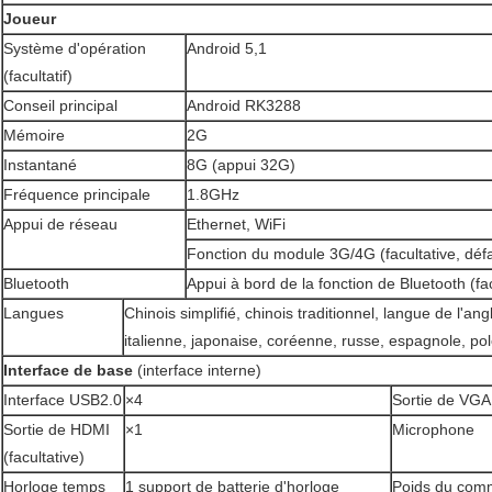
Joueur
Système d'opération
Android 5,1
(
facultatif
)
Conseil principal
Android RK3288
Mémoire
2G
Instantané
8G (appui 32G)
Fréquence principale
1.8GHz
Appui de réseau
Ethernet, WiFi
Fonction du module 3G/4G (facultative, déf
Bluetooth
Appui à bord de la fonction de Bluetooth (fa
Langues
Chinois simplifié, chinois traditionnel, langue de l'an
italienne, japonaise, coréenne, russe, espagnole, po
Interface de base
(interface interne)
Interface USB2.0
×4
Sortie de VGA
Sortie de HDMI
×1
Microphone
(facultative)
Horloge temps
1 support de batterie d'horloge
Poids du comm