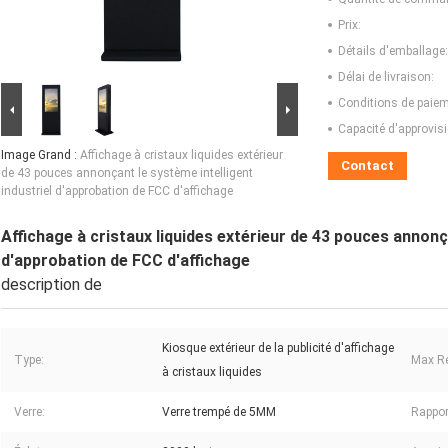
Prix:
Détails d'emballage:
Délai de livraison:
Conditions de paiem
Capacité d'approvis
Image Grand :
Affichage à cristaux liquides extérieur
Contact
de 43 pouces annonçant le système intelligent
industriel d'approbation de FCC d'affichage
Affichage à cristaux liquides extérieur de 43 pouces annonça
d'approbation de FCC d'affichage
description de
Kiosque extérieur de la publicité d'affichage
Type:
Max Re
à cristaux liquides
Verre:
Verre trempé de 5MM
Rappor