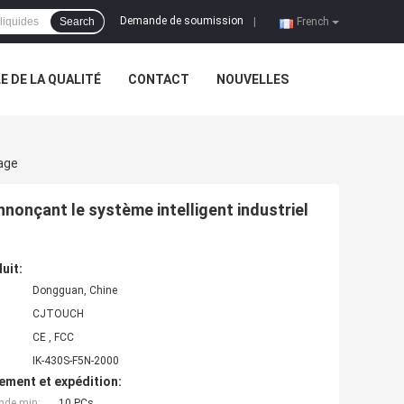
Demande de soumission
Search
|
French
 DE LA QUALITÉ
CONTACT
NOUVELLES
hage
nnonçant le système intelligent industriel
uit:
Dongguan, Chine
CJTOUCH
CE , FCC
IK-430S-F5N-2000
ement et expédition:
nde min:
10 PCs