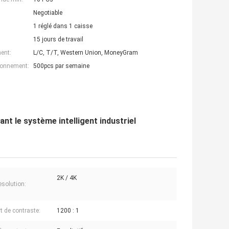
Negotiable
1 réglé dans 1 caisse
15 jours de travail
ent:
L/C, T/T, Western Union, MoneyGram
ionnement:
500pcs par semaine
nt le système intelligent industriel
2K / 4K
solution:
t de contraste:
1200 : 1