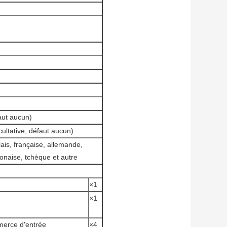
aut aucun)
cultative, défaut aucun)
glais, française, allemande,
lonaise, tchèque et autre
×1
×1
erce d'entrée
×4