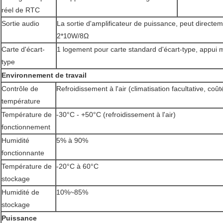
réel de RTC
Sortie audio
La sortie d'amplificateur de puissance, peut directe
2*10W/8Ω
Carte d'écart-
1 logement pour carte standard d'écart-type, appu
type
Environnement de travail
Contrôle de
Refroidissement à l'air (climatisation facultative, coû
température
Température de
-30°C - +50°C (refroidissement à l'air)
fonctionnement
Humidité
5% à 90%
fonctionnante
Température de
-20°C à 60°C
stockage
Humidité de
10%~85%
stockage
Puissance