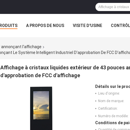
RODUITS
A PROPOS DE NOUS
VISITE D'USINE
CONTRÔLE
S
r annonçant l'affichage
onçant Le Système Intelligent Industriel D'approbation De FCC D'affic
Affichage à cristaux liquides extérieur de 43 pouces a
d'approbation de FCC d'affichage
Détails sur le prod
Lieu d'origine:
Nom de marque:
Certification:
Numéro de modèle:
Conditions de pai
Quantité de comma