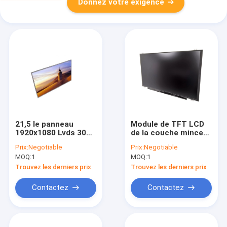
Donnez votre exigence
21,5 le panneau
Module de TFT LCD
1920x1080 Lvds 30
de la couche mince
de TFT LCD de lente
15,6 pouces de
Prix:
Negotiable
Prix:
Negotiable
de pouce 250
1920x1080 avec 300
MOQ:
1
MOQ:
1
goupille IPS plein HD
lentes
Trouvez les derniers prix
Trouvez les derniers prix
Contactez
Contactez