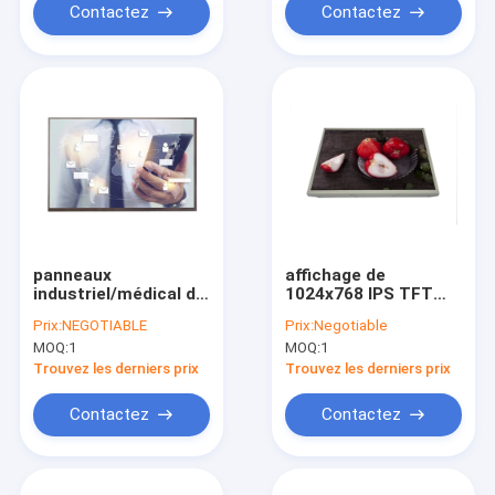
Contactez
Contactez
panneaux
affichage de
industriel/médical de
1024x768 IPS TFT
panneau de 1280x800
LCD couleur Matrix
Prix:
NEGOTIABLE
Prix:
Negotiable
TFT LCD, 10,1 » de
actif de 15 pouces
MOQ:
1
MOQ:
1
LVDS d'affichage
un SI
Trouvez les derniers prix
Trouvez les derniers prix
Contactez
Contactez