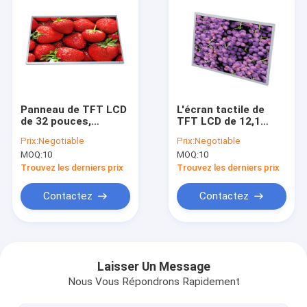
Panneau de TFT LCD
L'écran tactile de
de 32 pouces,
TFT LCD de 12,1
panneau d'affichage
pouces a mené
Prix:
Negotiable
Prix:
Negotiable
d'AUO IPS pour le
l'angle de vue large
MOQ:
10
MOQ:
10
Signage de Digital
de catégorie
d'Integrated A de
Trouvez les derniers prix
Trouvez les derniers prix
conducteur
Contactez
Contactez
Accueil
Produits
Laisser Un Message
Nous Vous Répondrons Rapidement
A propos de nous