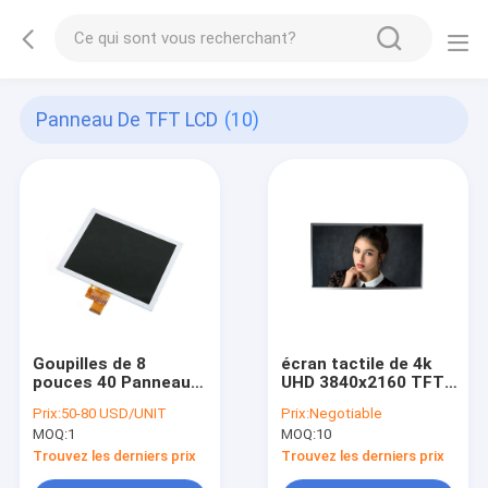
Panneau De TFT LCD
(10)
Goupilles de 8
écran tactile de 4k
pouces 40 Panneau a
UHD 3840x2160 TFT,
SI TM de TFT LCD
panneau d'affichage
Prix:
50-80 USD/UNIT
Prix:
Negotiable
avec le mode
d'affichage à cristaux
MOQ:
1
MOQ:
10
d'affichage
liquides TFT de 27
normalement blanc
ruelles de pouce 4
Trouvez les derniers prix
Trouvez les derniers prix
800 cd/m2