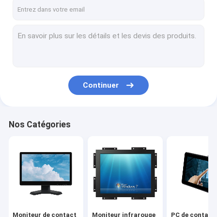
Contact
Moniteur de contact de PCAP
Moniteur infrarouge de contact
Continuer
PC de contact d'AIO
Écran tactile de PCAP
Nos Catégories
Écran tactile infrarouge
Écrans de visualisation industriels
Moniteur de contact de SCIE
Aluminium de contact de PCAP
Moniteur de contact
Moniteur infrarouge
PC de contact 