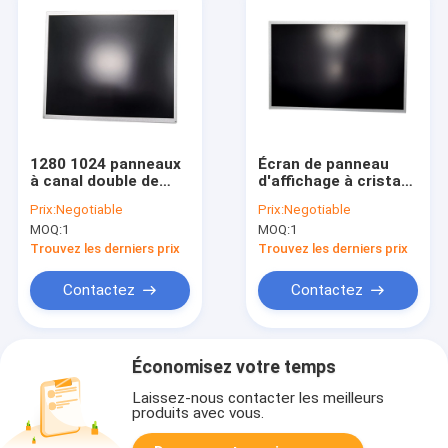
1280 1024 panneaux
Écran de panneau
à canal double de
d'affichage à cristaux
TFT LCD, 17
liquides de 18,5 de
Prix:
Negotiable
Prix:
Negotiable
affichage d'affichage
pouce 30 IPS de
MOQ:
1
MOQ:
1
à cristaux liquides de
goupilles avec LED
pouce LVDS avec 30
normale LVDS WXGA
Trouvez les derniers prix
Trouvez les derniers prix
bornes
1366*768
Contactez
Contactez
Économisez votre temps
Laissez-nous contacter les meilleurs
produits avec vous.