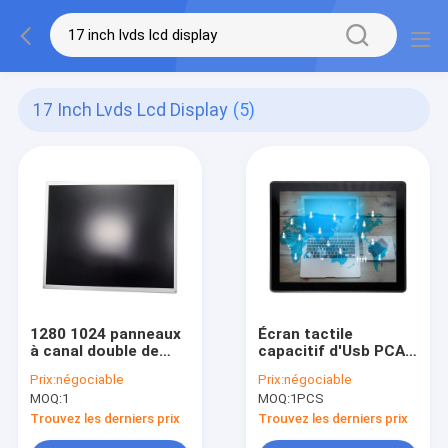
17 Inch Lvds Lcd Display
(5)
1280 1024 panneaux
Écran tactile
à canal double de
capacitif d'Usb PCAP
TFT LCD, 17
avec pouces à
Prix:
négociable
Prix:
négociable
affichage d'affichage
l'épreuve du
MOQ:
1
MOQ:
1PCS
à cristaux liquides de
vandalisme de VESA
pouce LVDS avec 30
Mount 75mm 17
Trouvez les derniers prix
Trouvez les derniers prix
bornes