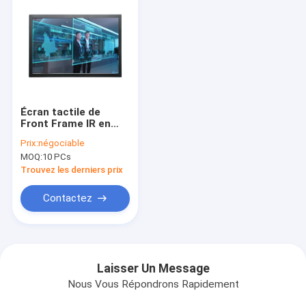
Écran tactile de
Front Frame IR en
métal, 23,6 écran
Prix:
négociable
multi d'affichage à
MOQ:
10 PCs
cristaux liquides de
contact de pouce
Trouvez les derniers prix
6points
Contactez
Laisser Un Message
Nous Vous Répondrons Rapidement