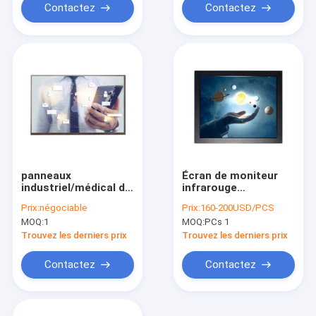
Contactez
Contactez
panneaux
Écran de moniteur
industriel/médical de
infrarouge
panneau de 1280x800
antipoussière de
Prix:
négociable
Prix:
160-200USD/PCS
TFT LCD, 10,1 » de
contact de 17
MOQ:
1
MOQ:
PCs 1
LVDS d'affichage
pouces pour la
largeur 390mm de
Trouvez les derniers prix
Trouvez les derniers prix
kiosque
Contactez
Contactez