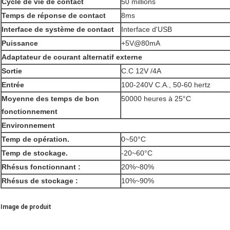
Cycle de vie de contact
50 millions
Temps de réponse de contact
8ms
Interface de système de contact
Interface d'USB
Puissance
+5V@80mA
Adaptateur de courant alternatif externe
Sortie
C.C 12V /4A
Entrée
100-240V C.A., 50-60 hertz
Moyenne des temps de bon
50000 heures à 25°C
fonctionnement
Environnement
Temp de opération.
0~50°C
Temp de stockage.
-20~60°C
Rhésus fonctionnant :
20%~80%
Rhésus de stockage :
10%~90%
Image de produit