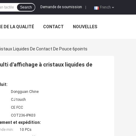
Demande de soumission
Search
|
French
 DE LA QUALITÉ
CONTACT
NOUVELLES
Cristaux Liquides De Contact De Pouce 6points
lti d'affichage à cristaux liquides de
uit:
Dongguan Chine
CJ touch
CE FCC
COT236-IPK03
ement et expédition:
nde min:
10 PCs