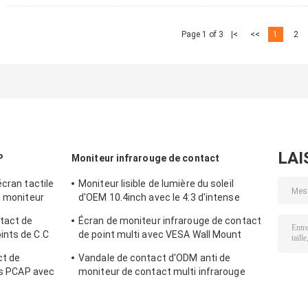
Page 1 of 3
|<
<<
1
2
LAI
P
Moniteur infrarouge de contact
écran tactile
Moniteur lisible de lumière du soleil
e moniteur
d'OEM 10.4inch avec le 4:3 d'intense
luminosité
tact de
Écran de moniteur infrarouge de contact
ints de C.C
de point multi avec VESA Wall Mount
Waterproof
ct de
Vandale de contact d'ODM anti de
des PCAP avec
moniteur de contact multi infrarouge
ouces 50-60
antipoussière d'écran