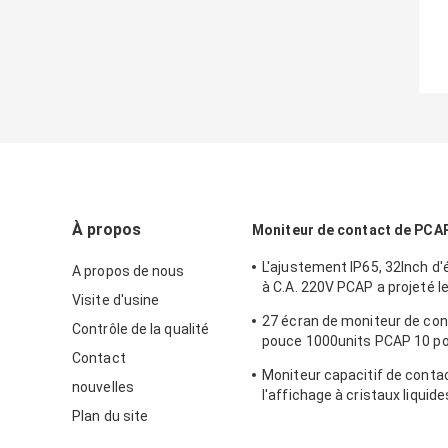
À propos
Moniteur de contact de PCA
L'ajustement IP65, 32Inch d'
A propos de nous
à C.A. 220V PCAP a projeté l
Visite d'usine
capacitif d'écran tactile
27 écran de moniteur de con
Contrôle de la qualité
pouce 1000units PCAP 10 po
Contact
imperméable 12v
Moniteur capacitif de conta
nouvelles
l'affichage à cristaux liqui
le support bureau de 15,6 p
Plan du site
hertz