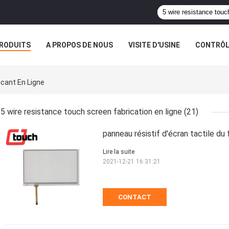
RODUITS
A PROPOS DE NOUS
VISITE D'USINE
CONTRÔLE
S
cant En Ligne
5 wire resistance touch screen fabrication en ligne
(21)
panneau résistif d'écran tactile du f
Lire la suite
2021-12-21 16:31:21
CONTACT