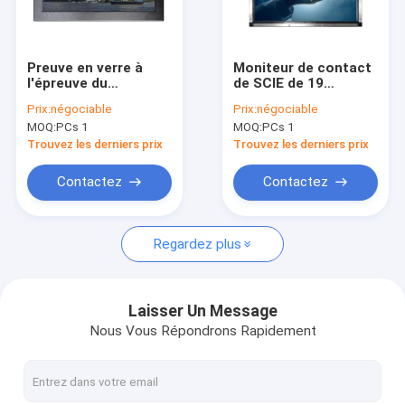
Visite d'usine
Contrôle de la qualité
Preuve en verre à
Moniteur de contact
l'épreuve du
de SCIE de 19
Contact
vandalisme de la
pouces, moniteur
Prix:
négociable
Prix:
négociable
poussière du
d'écran tactile de
MOQ:
PCs 1
MOQ:
PCs 1
moniteur 13.3inch
cadre ouvert de 1
nouvelles
d'écran tactile de
point
Trouvez les derniers prix
Trouvez les derniers prix
scie
Tous les cas
Contactez
Contactez
Regardez plus
Moniteur de contact de PCAP
Moniteur infrarouge de contact
Laisser Un Message
Nous Vous Répondrons Rapidement
PC de contact d'AIO
Écran tactile de PCAP