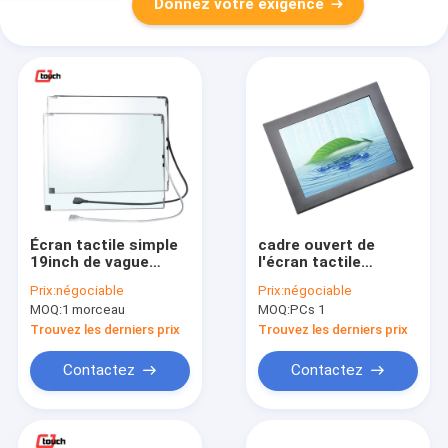
Donnez votre exigence
Écran tactile simple
cadre ouvert de
19inch de vague
l'écran tactile
extérieure de
1024×768 de la vague
Prix:
négociable
Prix:
négociable
contact avec le
10.4inch extérieure
MOQ:
1 morceau
MOQ:
PCs 1
contrôleur d'USB
imperméable
Trouvez les derniers prix
Trouvez les derniers prix
Contactez
Contactez