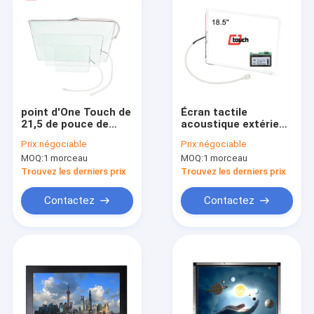
point d'One Touch de
Écran tactile
21,5 de pouce de
acoustique extérieur
recouvrement écrans
large contrôleur
Prix:
négociable
Prix:
négociable
tactiles de scie avec
Board de
MOQ:
1 morceau
MOQ:
1 morceau
le contrôleur et le
recouvrement de
câble d'USB
18,5 pouces
Trouvez les derniers prix
Trouvez les derniers prix
Contactez
Contactez
Aperçu
Produits
A propos de nous