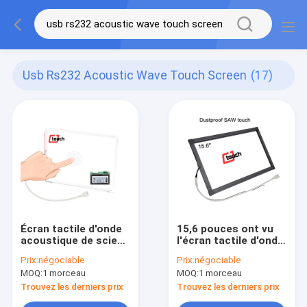
Usb Rs232 Acoustic Wave Touch Screen
(17)
Écran tactile d'onde
15,6 pouces ont vu
acoustique de scie
l'écran tactile d'onde
15,6 pouces avec le
acoustique
Prix:
négociable
Prix:
négociable
contrôleur d'USB
extérieure avec la
MOQ:
1 morceau
MOQ:
1 morceau
RS232
vue en aluminium
Trouvez les derniers prix
Trouvez les derniers prix