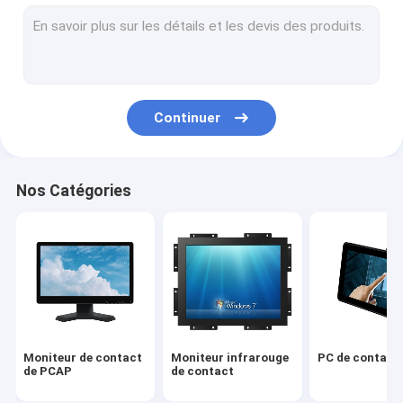
Écran tactile infrarouge
Écrans de visualisation industriels
Moniteur de contact de SCIE
Continuer
Aluminium de contact de PCAP
Affichage à cristaux liquides extérieur annonçant l'affichage
Nos Catégories
Panneau de enseignement d'écran tactile
Panneau de TFT LCD
Écran tactile d'onde acoustique extérieure
Écran tactile résistif
Moniteur de contact
Moniteur infrarouge
PC de contact 
Moniteur incurvé d'écran tactile
de PCAP
de contact