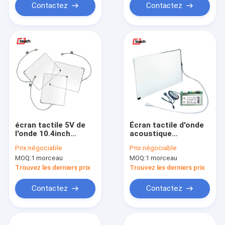
Contactez
Contactez
écran tactile 5V de
Écran tactile d'onde
l'onde 10.4inch
acoustique
acoustique
extérieure de SCIE,
Prix:
négociable
Prix:
négociable
extérieure pour la
CJTOUCH écran
MOQ:
1 morceau
MOQ:
1 morceau
machine de position
tactile de 12,1
pouces
Trouvez les derniers prix
Trouvez les derniers prix
Contactez
Contactez