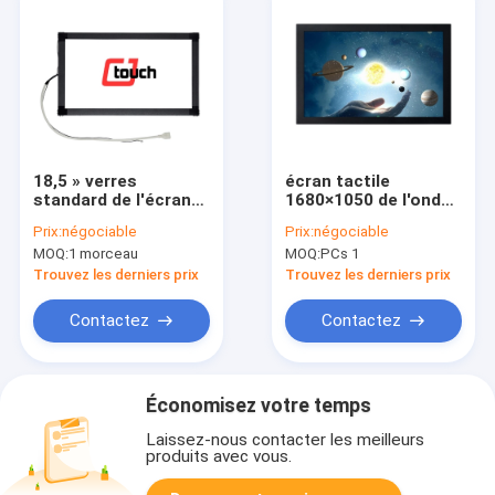
18,5 » verres
écran tactile
standard de l'écran
1680×1050 de l'onde
tactile 4mm/6mm
22inch acoustique
Prix:
négociable
Prix:
négociable
d'onde acoustique
avec la garantie de 1
MOQ:
1 morceau
MOQ:
PCs 1
extérieure avec le
an
contrôleur
Trouvez les derniers prix
Trouvez les derniers prix
Contactez
Contactez
Économisez votre temps
Laissez-nous contacter les meilleurs
produits avec vous.