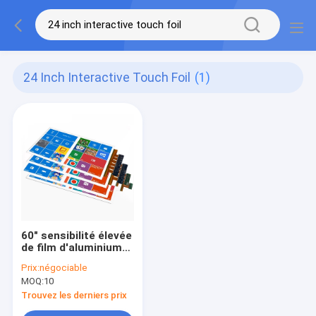
24 Inch Interactive Touch Foil
(1)
60" sensibilité élevée
de film d'aluminium
de contact
Prix:
négociable
capacitive avec Sis
MOQ:
10
Controller
Trouvez les derniers prix